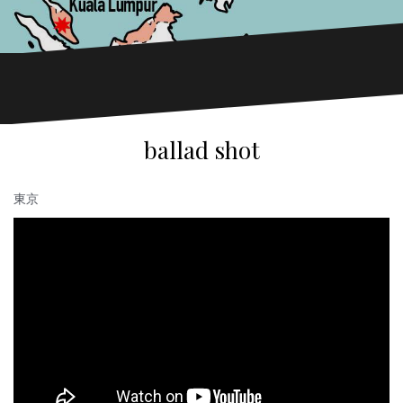
ballad shot
東京