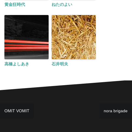
黄金狂時代
ねたのよい
高橋よしあき
石井明夫
投
OMIT VOMIT
nora brigade
稿