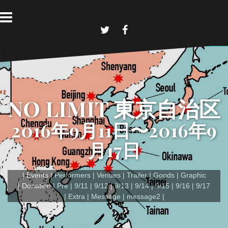
コ
ン
テ
ン
T
F
w
a
ツ
i
c
へ
t
e
t
b
ス
e
o
キ
r
o
k
ッ
NO LIMIT 東京自治区
プ
2016年9月11日〜2016年9
月17日
Events
Performers
Venues
Trailer
Goods
Graphic
Donation
Pre
9/11
9/12
9/13
9/14
9/15
9/16
9/17
Extra
Message
message2