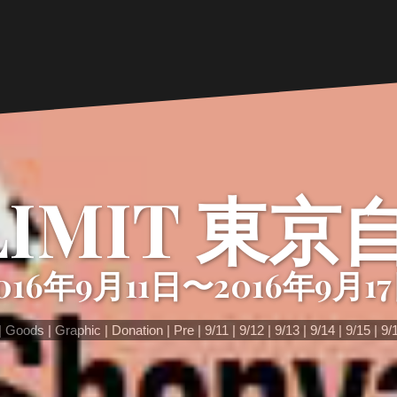
LIMIT 東
016年9月11日〜2016年9月1
Goods
Graphic
Donation
Pre
9/11
9/12
9/13
9/14
9/15
9/