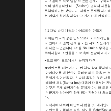
다고 곧바로 서로 말할 수 있는 관계가 구축되
서의 성차별적인 태도(Sexism), 권력적 괴
무책임하다는 것입니다. 저희는 문제를 제기해
는 이렇게 원인을 파악하고 진지하게 반성하고
4-1 재발 방지 대책과 가이드라인 만들기
저희는 하나의 공통 인식으로서 가이드라인을 공
티 안에서의 권력 관계’를 거듭 저희 자신에게
에 나온 의견입니다. (서울 No Limit 사무
주의사항과 조언들을 도쿄 측에 전달하고 가이
■도쿄 젠더 토크에서의 논의와 대책
★이벤트를 하는 계기가 된 채팅 상의 문제에 
·아이디어를 낸 본인이 곧바로 라도 글을 쓴 
·문제가 일어났을 때, 신속히 움직인 것은 서울
·배리어 프리(Barrier free) 대응에 대해
·이것은 문제 발언자만의 문제가 아니라 도쿄 
·누군가가 참아야만 하게 되는 환경이나 요소를 
다.
·지적자에 대하여 비난하지 않을 것. 개개인이
·이벤트를 기획하는 경우, 되도록 ‘Safer(Sexua