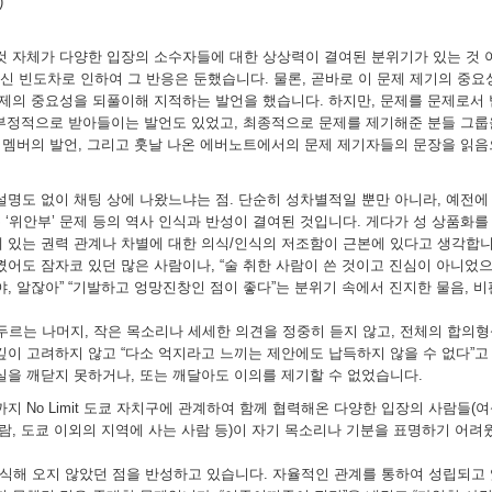
)
것 자체가 다양한 입장의 소수자들에 대한 상상력이 결여된 분위기가 있는 것 
신 빈도차로 인하여 그 반응은 둔했습니다. 물론, 곧바로 이 문제 제기의 중
문제의 중요성을 되풀이해 지적하는 발언을 했습니다. 하지만, 문제를 문제로서
를 부정적으로 받아들이는 발언도 있었고, 최종적으로 문제를 제기해준 분들 그
른 멤버의 발언, 그리고 훗날 나온 에버노트에서의 문제 제기자들의 문장을 읽
설명도 없이 채팅 상에 나왔느냐는 점. 단순히 성차별적일 뿐만 아니라, 예전에
은 ‘위안부’ 문제 등의 역사 인식과 반성이 결여된 것입니다. 게다가 성 상품화
 있는 권력 관계나 차별에 대한 의식/인식의 저조함이 근본에 있다고 생각합니
꼈어도 잠자코 있던 많은 사람이나, “술 취한 사람이 쓴 것이고 진심이 아니었
야, 알잖아” “기발하고 엉망진창인 점이 좋다”는 분위기 속에서 진지한 물음, 
를 서두르는 나머지, 작은 목소리나 세세한 의견을 정중히 듣지 않고, 전체의 합
 깊이 고려하지 않고 “다소 억지라고 느끼는 제안에도 납득하지 않을 수 없다
실을 깨닫지 못하거나, 또는 깨달아도 이의를 제기할 수 없었습니다.
지 No Limit 도쿄 자치구에 관계하여 함께 협력해온 다양한 입장의 사람들(여
사람, 도쿄 이외의 지역에 사는 사람 등)이 자기 목소리나 기분을 표명하기 어
식해 오지 않았던 점을 반성하고 있습니다. 자율적인 관계를 통하여 성립되고