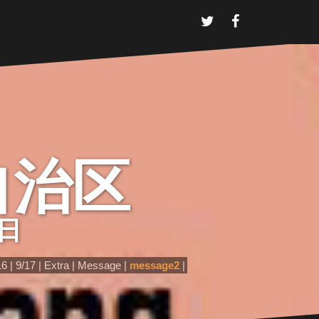
T
F
w
a
i
c
t
e
t
b
e
o
r
o
k
京自治区
7日
16
9/17
Extra
Message
message2