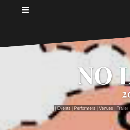
コ
ン
テ
ン
ツ
へ
ス
キ
ッ
NO 
プ
2
Events
Performers
Venues
Trailer