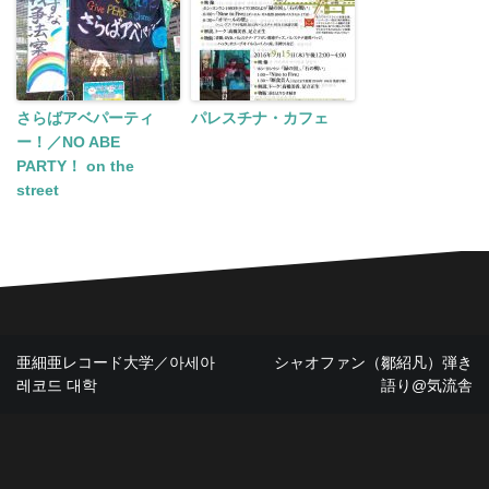
さらばアベパーティ
パレスチナ・カフェ
ー！／NO ABE
PARTY！ on the
street
投
亜細亜レコード大学／아세아
シャオファン（鄒紹凡）弾き
레코드 대학
語り@気流舎
稿
ナ
ビ