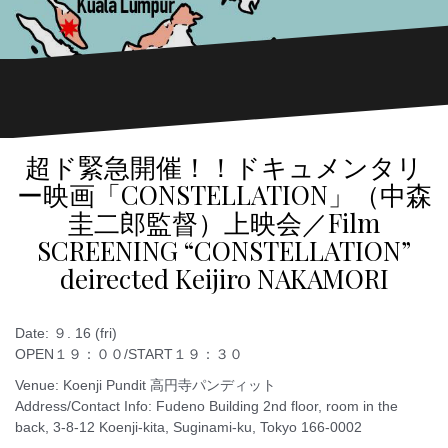
超ド緊急開催！！ドキュメンタリ
ー映画「CONSTELLATION」（中森
圭二郎監督）上映会／Film
SCREENING “CONSTELLATION”
deirected Keijiro NAKAMORI
Date: ９. 16 (fri)
OPEN１９：００/START１９：３０
Venue: Koenji Pundit 高円寺パンディット
Address/Contact Info: Fudeno Building 2nd floor, room in the
back, 3-8-12 Koenji-kita, Suginami-ku, Tokyo 166-0002