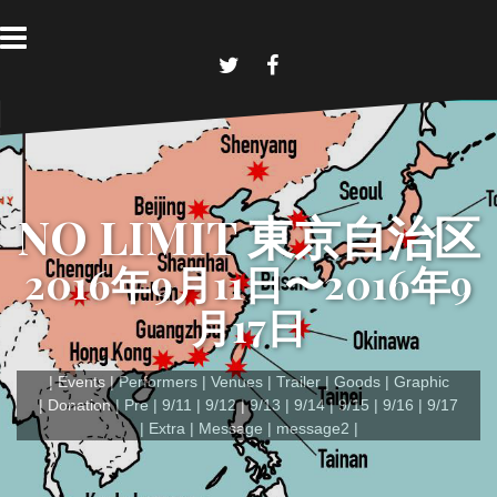
コ
ン
テ
ン
T
F
w
a
ツ
i
c
へ
t
e
t
b
ス
e
o
キ
r
o
k
ッ
NO LIMIT 東京自治区
プ
2016年9月11日〜2016年9
月17日
Events
Performers
Venues
Trailer
Goods
Graphic
Donation
Pre
9/11
9/12
9/13
9/14
9/15
9/16
9/17
Extra
Message
message2