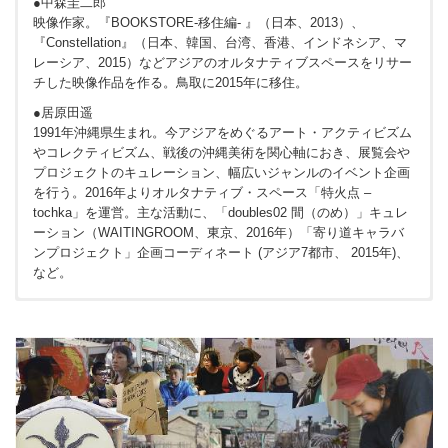
●中森圭二郎
映像作家。『BOOKSTORE-移住編- 』（日本、2013）、
『Constellation』（日本、韓国、台湾、香港、インドネシア、マ
レーシア、2015）などアジアのオルタナティブスペースをリサー
チした映像作品を作る。鳥取に2015年に移住。
●居原田遥
1991年沖縄県生まれ。今アジアをめぐるアート・アクティビズム
やコレクティビズム、戦後の沖縄美術を関心軸におき、展覧会や
プロジェクトのキュレーション、幅広いジャンルのイベント企画
を行う。2016年よりオルタナティブ・スペース「特火点 –
tochka」を運営。主な活動に、「doubles02 間（のめ）」キュレ
ーション（WAITINGROOM、東京、2016年）「寄り道キャラバ
ンプロジェクト」企画コーディネート (アジア7都市、 2015年)、
など。