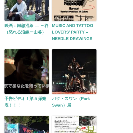
映画：鐵怒沿線 ― 三谷
MUSIC AND TATTOO
（怒れる沿線ー山谷）
LOVERS’ PARTY –
NEEDLE DRAWINGS
予告ビデオ！第５弾発
パク・スワン（Park
表！！！
Swan）展