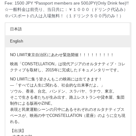
Fee: 1500 JPY *Passport members are 500JPY(Only Drink fee)!!
☆一般料金は前売り、当日共に：￥１０００（ドリンク代込み）
※パスポートの人は入場無料！（１ドリンク５００円のみ！）
日本語
English
NO LIMIT東京自治区にあわせ緊急開催！！！！！！！！！
映画「CONSTELLATION」は現代アジアのオルタナティブ・コレ
クティブを取材し、2015年に完成したドキュメンタリーです。
NO LIMITに集う皆さんもこの映画には出てきます！
―「すべては人生に関わる、社会的な出来事だよ。」
ソウル、香港、台北、バンドン、スラバヤ、ラナウ、東京。
そこで生きる者たちが生み出す、路上レストランや貸本屋、集団
制作による版画やZINE。
表現と民衆運動シーンの只中にあるそれぞれのオルタナティブス
ペースが、映画の中でCONSTELLATION（星座）のように立ち現
れる。
【出演】