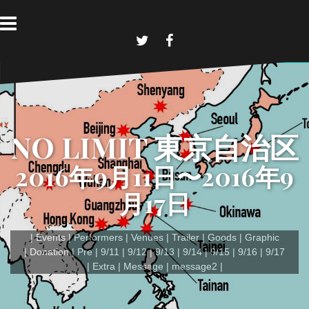
コ
ン
テ
ン
T
F
w
a
ツ
i
c
へ
t
e
t
b
ス
e
o
キ
r
o
k
ッ
NO LIMIT 東京自治区
プ
2016年9月11日〜2016年9
月17日
Events
Performers
Venues
Trailer
Goods
Graphic
Donation
Pre
9/11
9/12
9/13
9/14
9/15
9/16
9/17
Extra
Message
message2