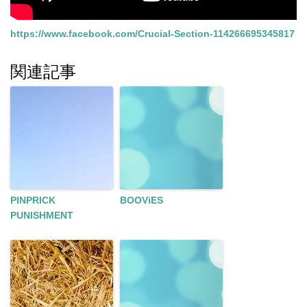
https://www.facebook.com/Crucial-Section-114266695345817
関連記事
PINPRICK
BOOViES
PUNISHMENT