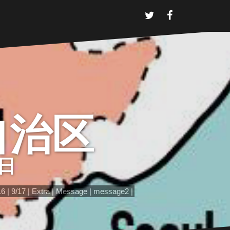
T
F
w
a
i
c
t
e
t
b
e
o
r
o
k
京自治区
7日
16
9/17
Extra
Message
message2