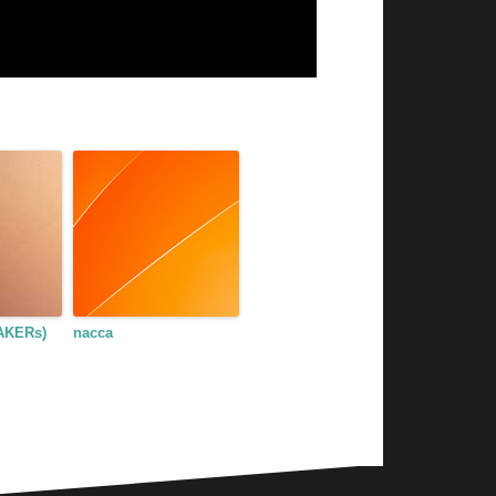
KERs)
nacca