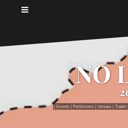
コ
ン
テ
ン
ツ
へ
ス
キ
ッ
NO 
プ
2
Events
Performers
Venues
Trailer