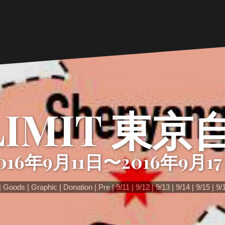
LIMIT 東
016年9月11日〜2016年9月1
Goods
Graphic
Donation
Pre
9/11
9/12
9/13
9/14
9/15
9/