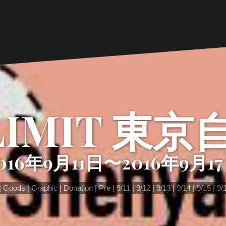
LIMIT 東
016年9月11日〜2016年9月1
Goods
Graphic
Donation
Pre
9/11
9/12
9/13
9/14
9/15
9/