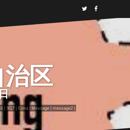
T
F
w
a
i
c
t
e
t
b
e
o
r
o
k
京自治区
7日
16
9/17
Extra
Message
message2