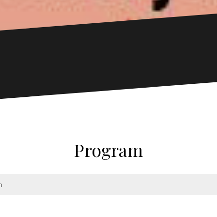
Program
h