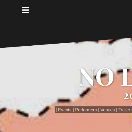
コ
ン
テ
ン
ツ
へ
ス
キ
ッ
NO 
プ
2
Events
Performers
Venues
Trailer