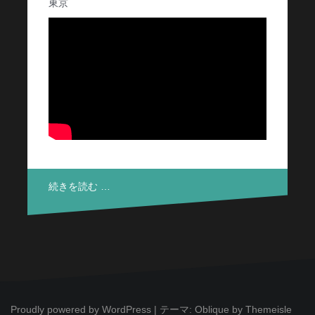
東京
続きを読む …
Proudly powered by WordPress
|
テーマ:
Oblique
by Themeisle