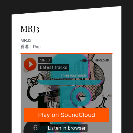
MRJ3
MRJ3
香港：Rap