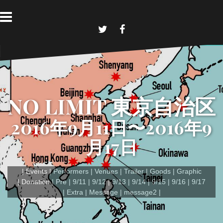
コ
ン
テ
ン
T
F
w
a
ツ
i
c
へ
t
e
t
b
ス
e
o
キ
r
o
k
ッ
NO LIMIT 東京自治区
プ
2016年9月11日〜2016年9
月17日
Events
Performers
Venues
Trailer
Goods
Graphic
Donation
Pre
9/11
9/12
9/13
9/14
9/15
9/16
9/17
Extra
Message
message2