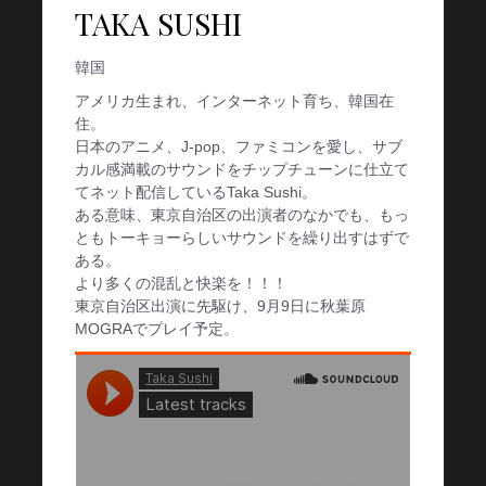
TAKA SUSHI
韓国
アメリカ生まれ、インターネット育ち、韓国在
住。
日本のアニメ、J-pop、ファミコンを愛し、サブ
カル感満載のサウンドをチップチューンに仕立て
てネット配信しているTaka Sushi。
ある意味、東京自治区の出演者のなかでも、もっ
ともトーキョーらしいサウンドを繰り出すはずで
ある。
より多くの混乱と快楽を！！！
東京自治区出演に先駆け、9月9日に秋葉原
MOGRAでプレイ予定。