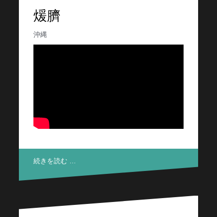
煖臍
沖縄
続きを読む …