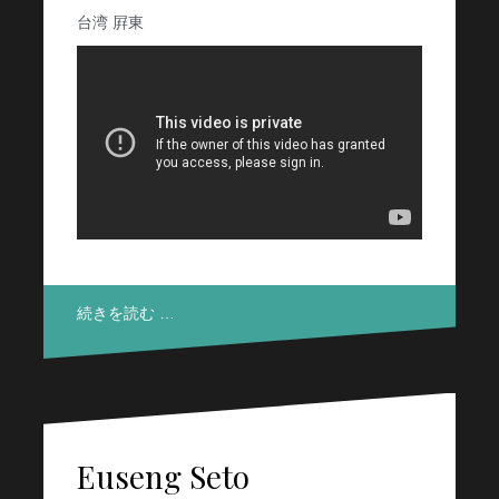
台湾 屛東
続きを読む …
Euseng Seto