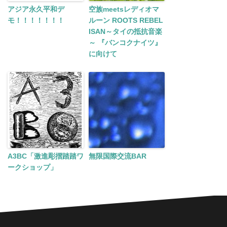
アジア永久平和デ
空族meetsレディオマ
モ！！！！！！！
ルーン ROOTS REBEL
ISAN～タイの抵抗音楽
～ 『バンコクナイツ』
に向けて
A3BC「激進彫摺踏踏ワ
無限国際交流BAR
ークショップ」