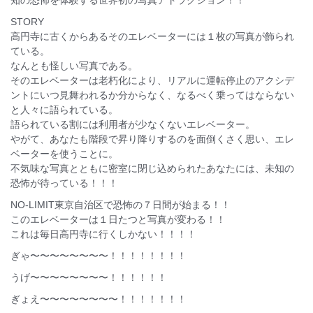
知の恐怖を体験する世界初の写真アトラクション！！
STORY
高円寺に古くからあるそのエレベーターには１枚の写真が飾られ
ている。
なんとも怪しい写真である。
そのエレベーターは老朽化により、リアルに運転停止のアクシデ
ントにいつ見舞われるか分からなく、なるべく乗ってはならない
と人々に語られている。
語られている割には利用者が少なくないエレベーター。
やがて、あなたも階段で昇り降りするのを面倒くさく思い、エレ
ベーターを使うことに。
不気味な写真とともに密室に閉じ込められたあなたには、未知の
恐怖が待っている！！！
NO-LIMIT東京自治区で恐怖の７日間が始まる！！
このエレベーターは１日たつと写真が変わる！！
これは毎日高円寺に行くしかない！！！！
ぎゃ〜〜〜〜〜〜〜〜！！！！！！！！
うげ〜〜〜〜〜〜〜〜！！！！！！
ぎょえ〜〜〜〜〜〜〜〜！！！！！！！