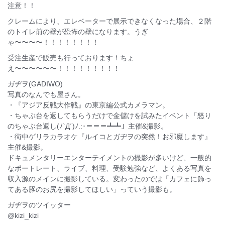
注意！！
クレームにより、エレベーターで展示できなくなった場合、２階
のトイレ前の壁が恐怖の壁になります。うぎ
ゃ〜〜〜〜！！！！！！！！
受注生産で販売も行っております！ちょ
え〜〜〜〜〜〜！！！！！！！！！
ガヂヲ(GADIWO)
写真のなんでも屋さん。
・『アジア反戦大作戦』の東京編公式カメラマン。
・ちゃぶ台を返してもらうだけで金儲けを試みたイベント「怒り
のちゃぶ台返し(ﾉ`Д´)ﾉ.:･＝＝＝┻┻」主催&撮影。
・街中ゲリラカラオケ『ルイコとガヂヲの突然！お邪魔します』
主催&撮影。
ドキュメンタリーエンターテイメントの撮影が多いけど、一般的
なポートレート、ライブ、料理、受験勉強など、よくある写真を
収入源のメインに撮影している。変わったのでは「カフェに飾っ
てある豚のお尻を撮影してほしい」っていう撮影も。
ガヂヲのツイッター
@kizi_kizi