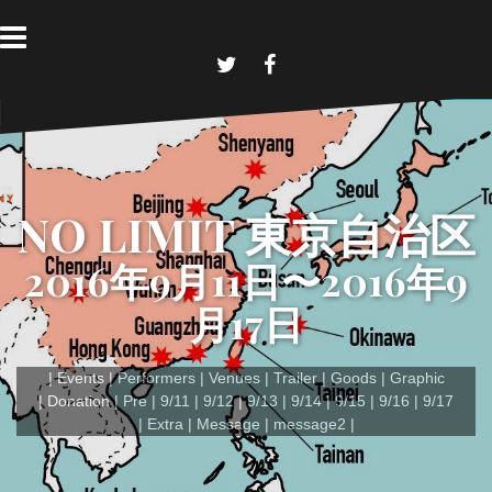
コ
ン
テ
ン
T
F
w
a
ツ
i
c
へ
t
e
t
b
ス
e
o
キ
r
o
k
ッ
NO LIMIT 東京自治区
プ
2016年9月11日〜2016年9
月17日
Events
Performers
Venues
Trailer
Goods
Graphic
Donation
Pre
9/11
9/12
9/13
9/14
9/15
9/16
9/17
Extra
Message
message2