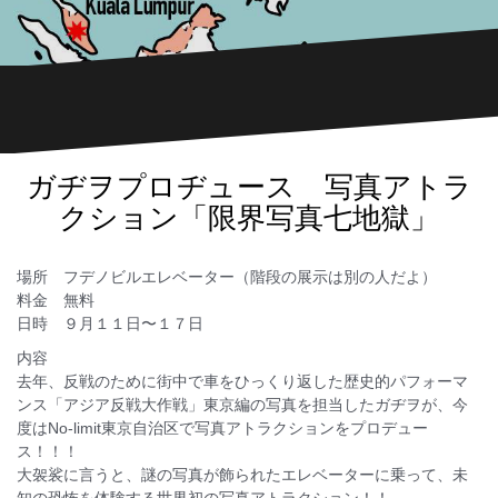
ガヂヲプロヂュース 写真アトラ
クション「限界写真七地獄」
場所 フデノビルエレベーター（階段の展示は別の人だよ）
料金 無料
日時 ９月１１日〜１７日
内容
去年、反戦のために街中で車をひっくり返した歴史的パフォーマ
ンス「アジア反戦大作戦」東京編の写真を担当したガヂヲが、今
度はNo-limit東京自治区で写真アトラクションをプロデュー
ス！！！
大袈裟に言うと、謎の写真が飾られたエレベーターに乗って、未