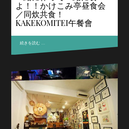
よ！！かけこみ亭昼食会
／同炊共食！
KAKEKOMITEI午餐會
続きを読む …