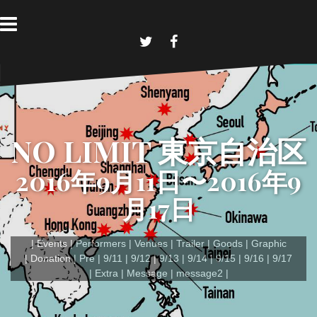
コ
ン
テ
ン
T
F
w
a
ツ
i
c
へ
t
e
t
b
ス
e
o
キ
r
o
k
ッ
NO LIMIT 東京自治区
プ
2016年9月11日〜2016年9
月17日
Events
Performers
Venues
Trailer
Goods
Graphic
Donation
Pre
9/11
9/12
9/13
9/14
9/15
9/16
9/17
Extra
Message
message2