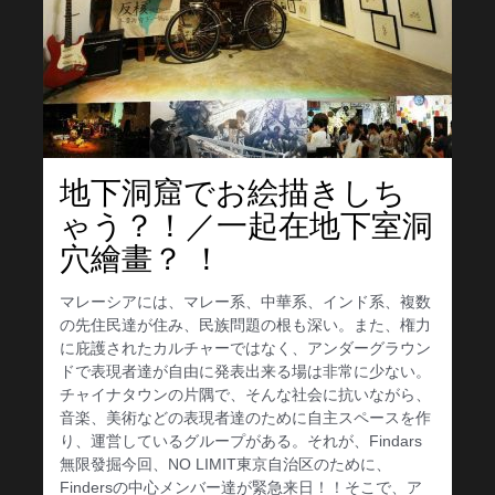
地下洞窟でお絵描きしち
ゃう？！／一起在地下室洞
穴繪畫？ ！
マレーシアには、マレー系、中華系、インド系、複数
の先住民達が住み、民族問題の根も深い。また、権力
に庇護されたカルチャーではなく、アンダーグラウン
ドで表現者達が自由に発表出来る場は非常に少ない。
チャイナタウンの片隅で、そんな社会に抗いながら、
音楽、美術などの表現者達のために自主スペースを作
り、運営しているグループがある。それが、Findars
無限發掘今回、NO LIMIT東京自治区のために、
Findersの中心メンバー達が緊急来日！！そこで、ア